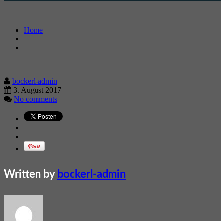
Home
bockerl-admin
3. August 2017
No comments
Written by
bockerl-admin