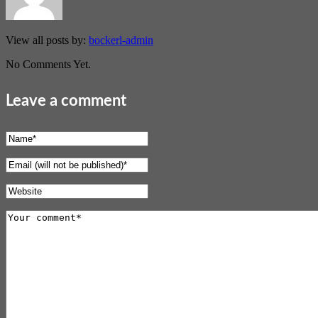
View all posts by:
bockerl-admin
No Comments Yet.
Leave a comment