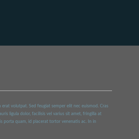
m erat volutpat. Sed feugiat semper elit nec euismod. Cras
 ligula dolor, facilisis vel varius sit amet, fringilla at
 porta quam, id placerat tortor venenatis ac. In in