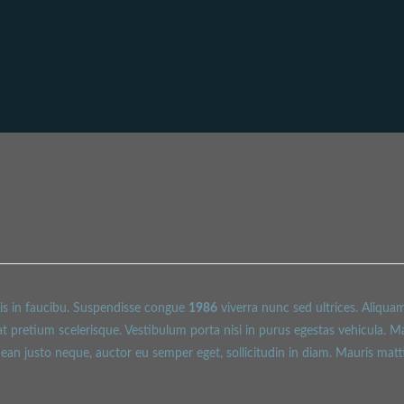
mis in faucibu. Suspendisse congue
1986
viverra nunc sed ultrices. Aliqua
t pretium scelerisque. Vestibulum porta nisi in purus egestas vehicula. Mauris
 justo neque, auctor eu semper eget, sollicitudin in diam. Mauris mattis